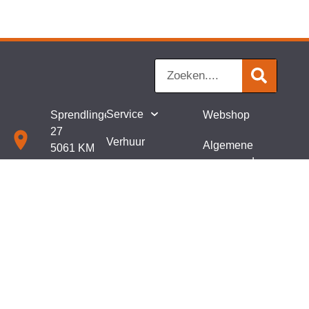
Service
Sprendlingenstraat
Webshop
27
Verhuur
Algemene
5061 KM
voorwaarden
Oisterwijk
Showroom
Privacy policy
013 521 91
Over ons
67
Blog
info@vanierselbouwenindustrie.nl
Contact