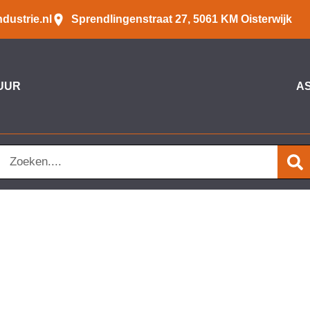
dustrie.nl
Sprendlingenstraat 27, 5061 KM Oisterwijk
UUR
A