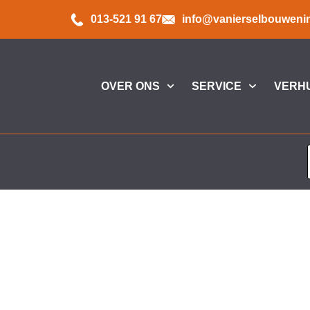
013-521 91 67
info@vanierselbouwenin
OVER ONS
SERVICE
VERH