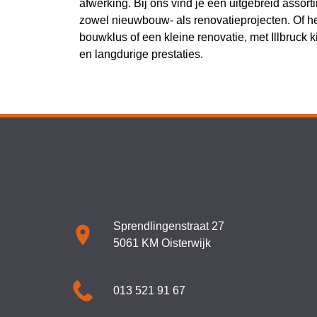
afwerking. Bij ons vind je een uitgebreid assort
zowel nieuwbouw- als renovatieprojecten. Of h
bouwklus of een kleine renovatie, met Illbruck ki
en langdurige prestaties.
Sprendlingenstraat 27
5061 KM Oisterwijk
013 521 91 67