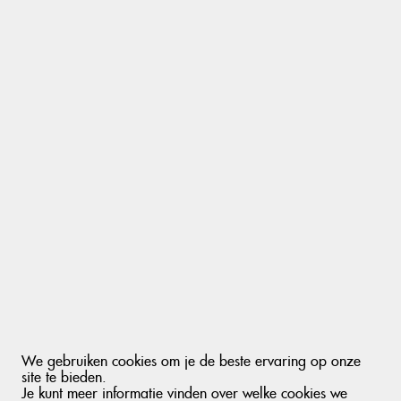
IS HET DE MOEITE WAARD OM
GEREEDSCHAP TE REPAREREN?
In veel gevallen is
repareren
het meer dan waard, zeker bij
stevig kwaliteitsgereedschap of grotere bouwmachines die
regelmatig worden ingezet. Storingen ontstaan vaak door
slijtage, opgehoopt vuil of onderhoud dat te lang is
uitgesteld. Gelukkig zijn dit soort problemen meestal goed
op te lossen.
Reparatie is vaak een slimme keuze wanneer:
de motor of aandrijving nog in goede conditie is
het defect technisch te verhelpen is
benodigde onderdelen nog verkrijgbaar zijn
de reparatiekosten duidelijk lager liggen dan de prijs
van een nieuwe machine
We gebruiken cookies om je de beste ervaring op onze
site te bieden.
Je kunt meer informatie vinden over welke cookies we