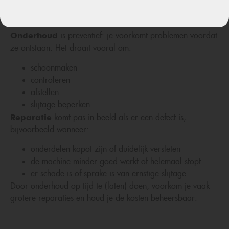
maar ze werken samen om je gereedschap in topconditie te
houden en de levensduur te verlengen.
Onderhoud
is preventief: je voorkomt problemen voordat
ze ontstaan. Het draait vooral om:
schoonmaken
controleren
afstellen
slijtage beperken
Reparatie
komt pas in beeld als er een defect is,
bijvoorbeeld wanneer:
onderdelen kapot zijn of duidelijk versleten
de machine minder goed werkt of helemaal stopt
er schade is of sprake is van ernstige slijtage
Door onderhoud op tijd te (laten) doen, voorkom je vaak
grotere reparaties en houd je de kosten beheersbaar.