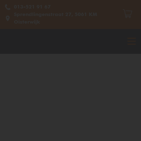
013-521 91 67
Sprendlingenstraat 27, 5061 KM
Oisterwijk